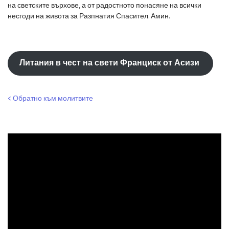
на светските върхове, а от радостното понасяне на всички
несгоди на живота за Разпнатия Спасител. Амин.
Литания в чест на свети Франциск от Асизи
< Обратно към молитвите