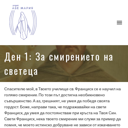
To
na
Католическо
интернет
Ден 1: За смирението на
радио,
което
светеца
се
ангажира
с
разпространението
Спасителю мой, в Твоето училище св. Франциск се е научил на
на
голямо смирение. По този път достигна необикновено
християнското
съвършенство. А аз, грешният, не умея да победя своята
благовестие.
гордост. Боже, направи така, че подражавайки на свети
Франциск, да умея да постоянствам при кръста на Твоя Син.
Свети Франциск, нека твоето смирение ми служи за пример да
помня, че моето истинско добруване не зависи от изкачването