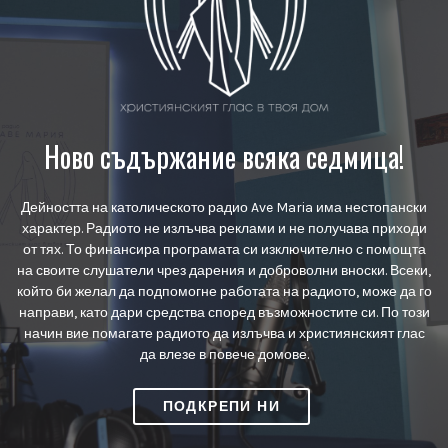
Ново съдържание всяка седмица!
Дейността на католическото радио Ave Maria има нестопански
характер. Радиото не излъчва реклами и не получава приходи
от тях. То финансира програмата си изключително с помощта
на своите слушатели чрез дарения и доброволни вноски. Всеки,
който би желал да подпомогне работата на радиото, може да го
направи, като дари средства според възможностите си. По този
начин вие помагате радиото да излъчва и християнският глас
да влезе в повече домове.
ПОДКРЕПИ НИ