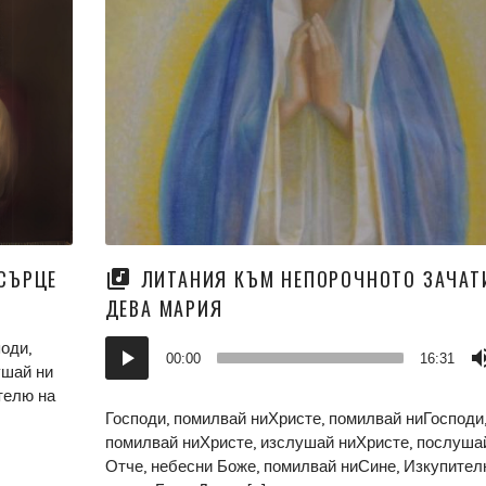
 СЪРЦЕ
ЛИТАНИЯ КЪМ НЕПОРОЧНОТО ЗАЧАТ
ДЕВА МАРИЯ
Аудио
оди,
00:00
16:31
ушай ни
телю на
Господи, помилвай ниХристе, помилвай ниГосподи
помилвай ниХристе, изслушай ниХристе, послуша
Отче, небесни Боже, помилвай ниСине, Изкупител