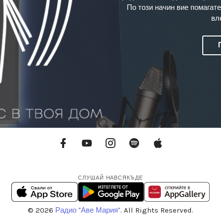
По този начин вие помагате
вл
Facebook
YouTube
Instagram
Spotify
Apple
Podcasts
СЛУШАЙ НАВСЯКЪДЕ
© 2026
Радио "Аве Мария"
. All Rights Reserved.