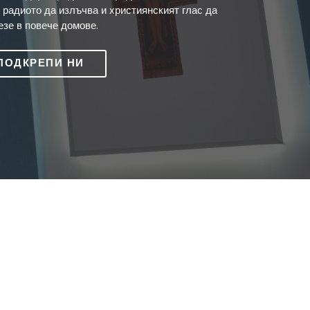
 радиото да излъчва и християнският глас да
езе в повече домове.
ПОДКРЕПИ НИ