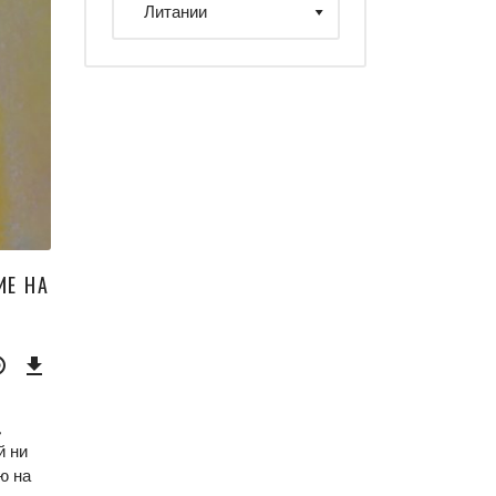
ИЕ НА
Download
Episode
(11,4
MB)
,
й ни
ю на