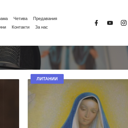
рама
Четива
Предавания
Facebook
YouTub
ини
Контакти
За нас
и
ЛИТАНИИ