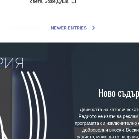
света, Боже,Душе, […]
NEWER ENTRIES
Ново съдър
Дейността на католическот
Радиото не излъчва реклами
програмата си изключително 
доброволни вноски. Всеки
радиото, може да го направи