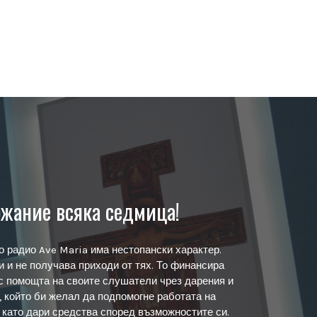
жание всяка седмица!
о радио Ave Maria има нестопански характер.
 и не получава приходи от тях. То финансира
с помощта на своите слушатели чрез дарения и
, който би желал да подпомогне работата на
, като дари средства според възможностите си.