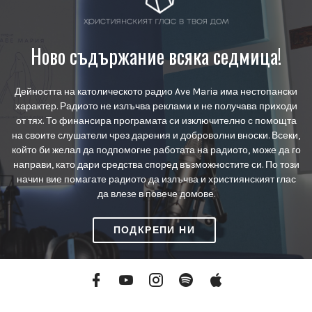
Ново съдържание всяка седмица!
Дейността на католическото радио Ave Maria има нестопански
характер. Радиото не излъчва реклами и не получава приходи
от тях. То финансира програмата си изключително с помощта
на своите слушатели чрез дарения и доброволни вноски. Всеки,
който би желал да подпомогне работата на радиото, може да го
направи, като дари средства според възможностите си. По този
начин вие помагате радиото да излъчва и християнският глас
да влезе в повече домове.
ПОДКРЕПИ НИ
Facebook
YouTube
Instagram
Spotify
Apple
Podcasts