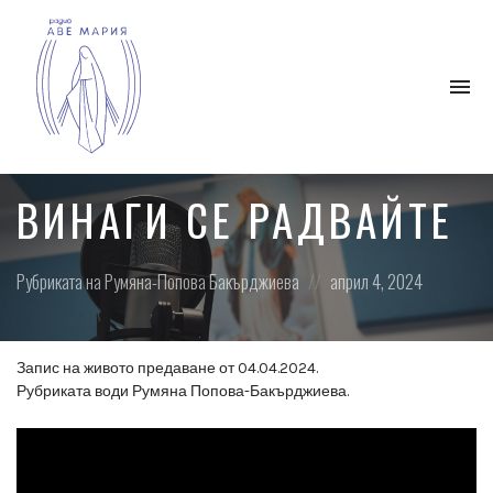
To
na
Католическо
интернет
ВИНАГИ СЕ РАДВАЙТЕ
радио,
което
се
Posted
Posted
Рубриката на Румяна-Попова Бакърджиева
април 4, 2024
ангажира
in:
on
с
разпространението
на
Запис на живото предаване от 04.04.2024.
християнското
Рубриката води Румяна Попова-Бакърджиева.
благовестие.