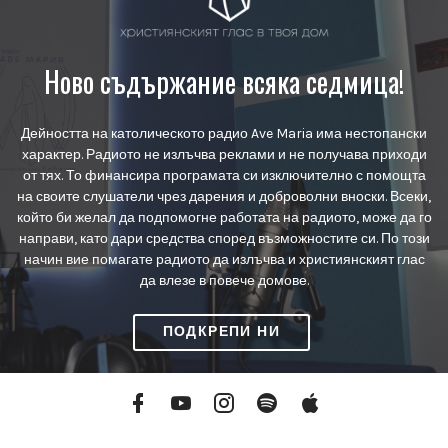
Ново съдържание всяка седмица!
Дейността на католическото радио Ave Maria има нестопански
характер. Радиото не излъчва реклами и не получава приходи
от тях. То финансира програмата си изключително с помощта
на своите слушатели чрез дарения и доброволни вноски. Всеки,
който би желал да подпомогне работата на радиото, може да го
направи, като дари средства според възможностите си. По този
начин вие помагате радиото да излъчва и християнският глас
да влезе в повече домове.
ПОДКРЕПИ НИ
Facebook
YouTube
Instagram
Spotify
Apple
Podcasts