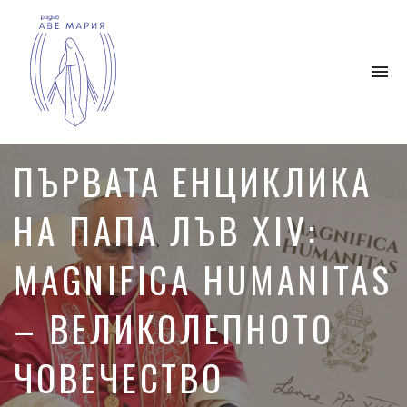
To
na
Католическо
интернет
ПЪРВАТА ЕНЦИКЛИКА
радио,
което
НА ПАПА ЛЪВ XIV:
се
ангажира
с
MAGNIFICA HUMANITAS
разпространението
на
– ВЕЛИКОЛЕПНОТО
християнското
благовестие.
ЧОВЕЧЕСТВО