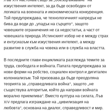
изкуствения интелект, за да бъде освободен от
логиката на военната и икономическата конкуренция.
Той предупреждава, че технологичният напредък не
бива да води до „упадък на сърцето“, защото
човешките ограничения не са недостатък, а част от
човешката природа. Истинският избор не е между страх
и ентусиазъм към изкуствения интелект, а между
развитие в служба на човека или в служба на властта.
В последните глави енцикликата разглежда темите за
труда, свободата и войната. Папата предупреждава за
нови форми на робство, социален контрол и дигитален
колониализъм. Той призовава да бъде преодоляна
теорията за „справедливата война“, защото „не
съществува алгоритъм, който да направи войната
морално приемлива“. Вместо култура на силата, Лъв
XIV предлага изграждане на „цивилизация на
любовта“, основана на диалог, справедливост и мир.