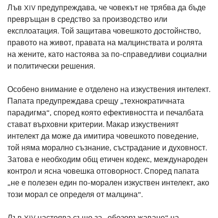
Лъв XIV предупреждава, че човекът не трябва да бъде
превръщан в средство за производство или
експлоатация. Той защитава човешкото достойнство,
правото на живот, правата на малцинствата и ролята
на жените, като настоява за по-справедливи социални
и политически решения.
Особено внимание е отделено на изкуствения интелект.
Папата предупреждава срещу „технократичната
парадигма“, според която ефективността и печалбата
стават върховни критерии. Макар изкуственият
интелект да може да имитира човешкото поведение,
той няма морално съзнание, състрадание и духовност.
Затова е необходим общ етичен кодекс, международен
контрол и ясна човешка отговорност. Според папата
„не е полезен един по-морален изкуствен интелект, ако
този морал се определя от малцина“.
Лъв XIV настоява също за „обезоръжаване“ на