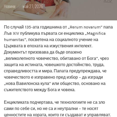
Posted
Posted
Новини
май 27, 2026
in:
on
По случай 135-ата годишнина от „Rerum novarum“ папа
Лъв XIV публикува първата си енциклика „Magnifica
humanitas“, посветена на социалното учение на
Църквата в епохата на изкуствения интелект.
Документът призовава да бъде опазено
„великолепното човечество, обитавано от Бога“, чрез
защита на истината, човешкото достойнство, труда,
справедливостта и мира. Папата предупреждава, че
човечеството е изправено пред избор – да изгради
„нова Вавилонска кула“ или общество, основано на
съжителството между Бога и човека.
Енцикликата подчертава, че технологиите не са зло
сами по себе си, но не са и неутрални – те носят
ценностите на хората, които ги създават и управляват.