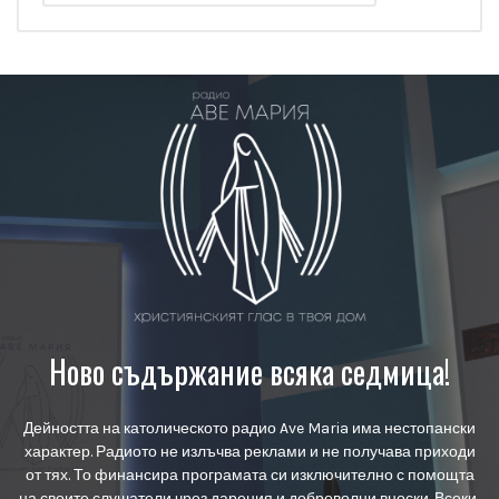
Ново съдържание всяка седмица!
Дейността на католическото радио Ave Maria има нестопански
характер. Радиото не излъчва реклами и не получава приходи
от тях. То финансира програмата си изключително с помощта
на своите слушатели чрез дарения и доброволни вноски. Всеки,