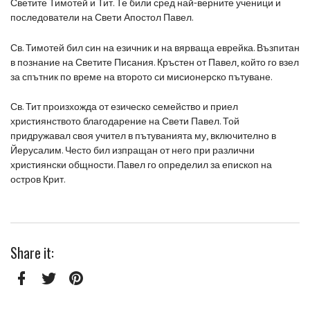
Светите Тимотей и Тит. Те били сред най-верните ученици и
последователи на Свети Апостол Павел.
Св. Тимотей бил син на езичник и на вярваща еврейка. Възпитан
в познание на Светите Писания. Кръстен от Павел, който го взел
за спътник по време на второто си мисионерско пътуване.
Св. Тит произхожда от езическо семейство и приел
християнството благодарение на Свети Павел. Той
придружавал своя учител в пътуванията му, включително в
Йерусалим. Често бил изпращан от него при различни
християнски общности. Павел го определил за епископ на
остров Крит.
Share it:
Facebook
Twitter
Pinterest