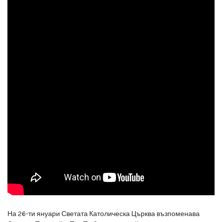
На 26-ти януари Светата Католическа Църква възпоменава